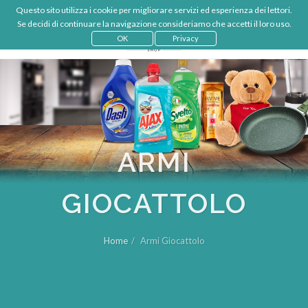
Questo sito utilizza i cookie per migliorare servizi ed esperienza dei lettori.
€
IT
Se decidi di continuare la navigazione consideriamo che accetti il loro uso.
LOGIN
OK
Privacy
ARMI
GIOCATTOLO
Home
Armi Giocattolo