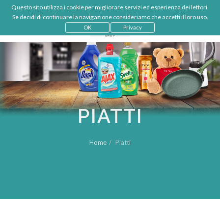
Questo sito utilizza i cookie per migliorare servizi ed esperienza dei lettori.
€
IT
Se decidi di continuare la navigazione consideriamo che accetti il loro uso.
LOGIN
OK
Privacy
PIATTI
Home
Piatti