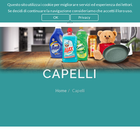
Questo sito utilizza i cookie per migliorare servizi ed esperienza dei lettori.
€
IT
Se decidi di continuare la navigazione consideriamo che accetti il loro uso.
LOGIN
OK
Privacy
CAPELLI
Home
Capelli