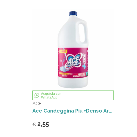
Acquista con
WhatsApp
ACE
Ace Candeggina Più +Denso Armonie floreali 2,5 L
2,55
€