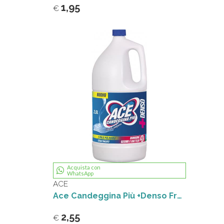
1,95
€
Acquista con
WhatsApp
ACE
Ace Candeggina Più +Denso Fresco profumo 2,5 L
2,55
€