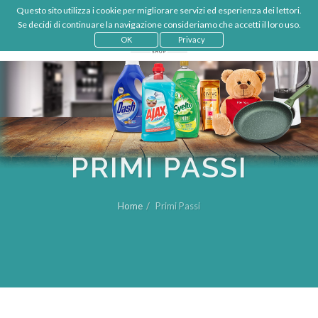
Questo sito utilizza i cookie per migliorare servizi ed esperienza dei lettori.
€
IT
Se decidi di continuare la navigazione consideriamo che accetti il loro uso.
LOGIN
OK
Privacy
PRIMI PASSI
Home
Primi Passi