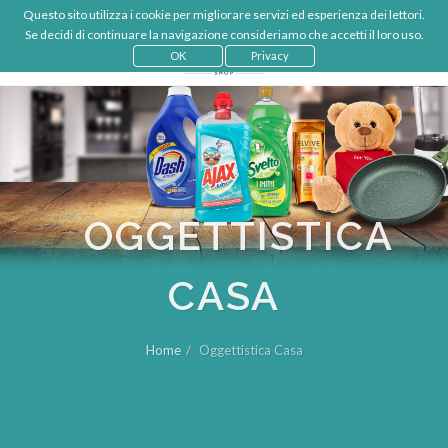
Questo sito utilizza i cookie per migliorare servizi ed esperienza dei lettori.
€
IT
Se decidi di continuare la navigazione consideriamo che accetti il loro uso.
LOGIN
OK
Privacy
OGGETTISTICA
CASA
Home
Oggettistica Casa