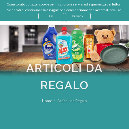
Questo sito utilizza i cookie per migliorare servizi ed esperienza dei lettori.
€
IT
Se decidi di continuare la navigazione consideriamo che accetti il loro uso.
LOGIN
OK
Privacy
ARTICOLI DA
REGALO
Home
Articoli da Regalo