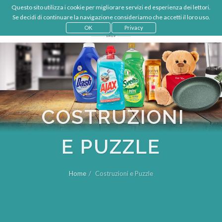
Questo sito utilizza i cookie per migliorare servizi ed esperienza dei lettori.
€
IT
Se decidi di continuare la navigazione consideriamo che accetti il loro uso.
LOGIN
OK
Privacy
COSTRUZIONI
E PUZZLE
Home
Costruzioni e Puzzle