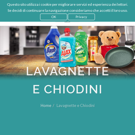
Questo sito utilizza i cookie per migliorare servizi ed esperienza dei lettori.
€
IT
Se decidi di continuare la navigazione consideriamo che accetti il loro uso.
LOGIN
OK
Privacy
LAVAGNETTE
E CHIODINI
Home
Lavagnette e Chiodini