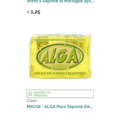
Winni's Sapone di Marsiglia 250 g
1,25
€
Acquista con
WhatsApp
Clean
MAUQI - ALGA Puro Sapone Detersivo 100% Ecologico e Biodegradabile per bucato a mano e in lavatrice - 1 pezzo da 400gr