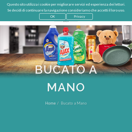
Questo sito utilizza i cookie per migliorare servizi ed esperienza dei lettori.
€
IT
Se decidi di continuare la navigazione consideriamo che accetti il loro uso.
LOGIN
OK
Privacy
BUCATO A
MANO
Home
Bucato a Mano